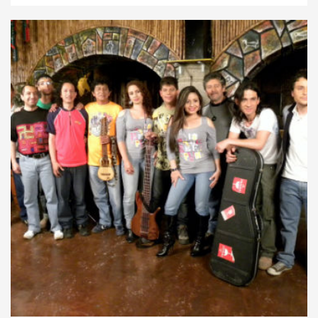
del Maestro José Francisco Torres, alternando sus
estudios. “Desde el primer momento, este oficio
colmó mis expectativas y me cautivó la técnica
maravillosa del recorte, su materia prima, su olor tan
particular”.